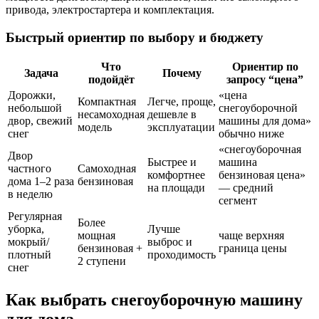
привода, электростартера и комплектация.
Быстрый ориентир по выбору и бюджету
Что
Ориентир по
Задача
Почему
подойдёт
запросу “цена”
Дорожки,
«цена
Компактная
Легче, проще,
небольшой
снегоуборочной
несамоходная
дешевле в
двор, свежий
машины для дома»
модель
эксплуатации
снег
обычно ниже
«снегоуборочная
Двор
Быстрее и
машина
частного
Самоходная
комфортнее
бензиновая цена»
дома 1–2 раза
бензиновая
на площади
— средний
в неделю
сегмент
Регулярная
Более
уборка,
Лучше
мощная
чаще верхняя
мокрый/
выброс и
бензиновая +
граница цены
плотный
проходимость
2 ступени
снег
Как выбрать снегоуборочную машину