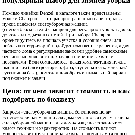
популярный выбор для зимней уборки
Помимо линейки Denzel, в каталоге также представлены
модели Champion — это распространённый вариант, когда
нужна надёжная снегоуборочная машина
(снегоотбрасыватель) Champion для регулярной уборки двора,
дорожек и подъездных путей. При выборе Champion
ориентируйтесь на площадь участка и условия снега: для
небольших территорий подойдут компактные решения, а для
частного дома с регулярными заносами удобнее самоходные
бензиновые модели с подходящей шириной захвата и
передачами. Если сомневаетесь, какая комплектация нужна
именно вам (электростартер, фара, ступенчатость, колёсная/
гусеничная база), поможем подобрать оптимальный вариант
под бюджет и задачи.
Цена: от чего зависит стоимость и как
подобрать по бюджету
Запросы «снегоуборочная машина бензиновая цена»,
«снегоуборочная машина для дома бензиновая цена» и «цена
снегоуборочной машины для дома» чаще всего зависят от
класса техники и характеристик. На стоимость влияют
мощность двигателя, ширина захвата, наличие самоходного