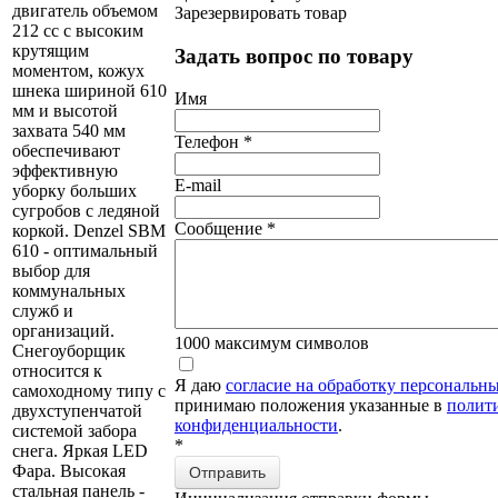
двигатель объемом
Зарезервировать товар
212 сс с высоким
крутящим
Задать вопрос по товару
моментом, кожух
шнека шириной 610
Имя
мм и высотой
захвата 540 мм
Телефон
*
обеспечивают
эффективную
E-mail
уборку больших
сугробов с ледяной
Сообщение
*
коркой. Denzel SBM
610 - оптимальный
выбор для
коммунальных
служб и
организаций.
1000
максимум символов
Снегоуборщик
относится к
Я даю
согласие на обработку персональн
самоходному типу с
принимаю положения указанные в
полит
двухступенчатой
конфиденциальности
.
системой забора
*
снега. Яркая LED
Фара. Высокая
Отправить
стальная панель -