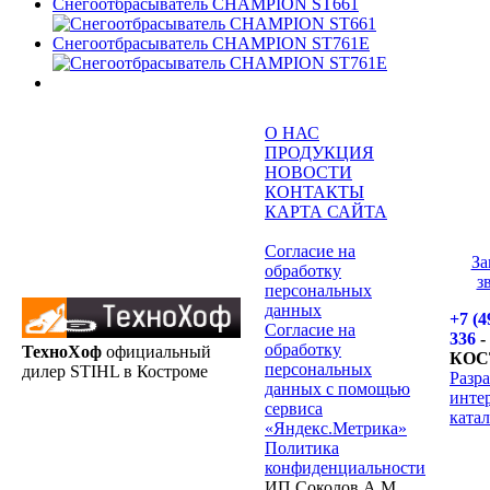
Снегоотбрасыватель CHAMPION ST661
Снегоотбрасыватель CHAMPION ST761E
О НАС
ПРОДУКЦИЯ
НОВОСТИ
КОНТАКТЫ
КАРТА САЙТА
Согласие на
За
обработку
з
персональных
данных
+7 (4
Согласие на
336
-
обработку
ТехноХоф
официальный
КОС
персональных
дилер STIHL в Костроме
Разр
данных с помощью
инте
сервиса
катал
«Яндекс.Метрика»
Политика
конфиденциальности
ИП Соколов А.М.