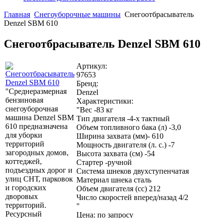
Главная
Снегоуборочные машины
Снегоотбрасыватель
Denzel SBM 610
Снегоотбрасыватель Denzel SBM 610
Артикул:
97653
Бренд:
"Среднеразмерная
Denzel
бензиновая
Характеристики:
снегоуборочная
"Вес -83 кг
машина Denzel SBM
Тип двигателя -4-х тактный
610 предназначена
Объем топливного бака (л) -3,0
для уборки
Ширина захвата (мм)- 610
территорий
Мощность двигателя (л. с.) -7
загородных домов,
Высота захвата (см) -54
коттеджей,
Стартер -ручной
подъездных дорог и
Система шнеков двухступенчатая
улиц СНТ, парковок
Материал шнека сталь
и городских
Объем двигателя (сс) 212
дворовых
Число скоростей вперед/назад 4/2
территорий.
"
Ресурсный
Цена: по запросу