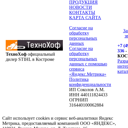
ПРОДУКЦИЯ
НОВОСТИ
КОНТАКТЫ
КАРТА САЙТА
Согласие на
За
обработку
з
персональных
данных
+7 (4
Согласие на
336
-
обработку
ТехноХоф
официальный
КОС
персональных
дилер STIHL в Костроме
Разр
данных с помощью
инте
сервиса
катал
«Яндекс.Метрика»
Политика
конфиденциальности
ИП Соколов А.М.
ИНН 440111824433
ОГРНИП
316440100062884
Сайт использует cookies и сервис веб-аналитики Яндекс
Метрика, предоставляемый компанией ООО «ЯНДЕКС»,