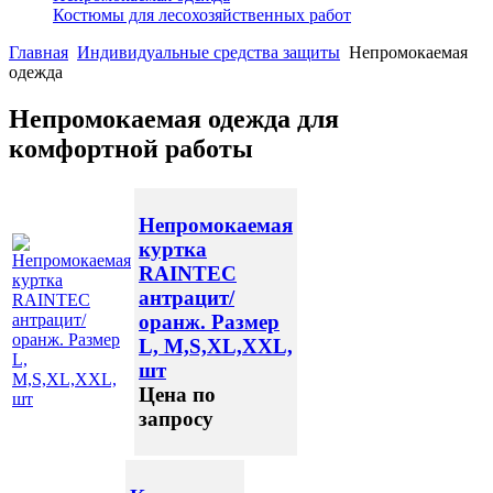
Костюмы для лесохозяйственных работ
Главная
Индивидуальные средства защиты
Непромокаемая
одежда
Непромокаемая одежда для
комфортной работы
Непромокаемая
куртка
RAINTEC
антрацит/
оранж. Размер
L, M,S,XL,XXL,
шт
Цена по
запросу