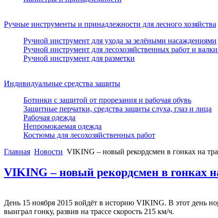
Ручные инструменты и принадлежности для лесного хозяйства
Ручной инструмент для ухода за зелёными насаждениями
Ручной инструмент для лесохозяйственных работ и валки
Ручной инструмент для разметки
Индивидуальные средства защиты
Ботинки с защитой от прорезания и рабочая обувь
Защитные перчатки, средства защиты слуха, глаз и лица
Рабочая одежда
Непромокаемая одежда
Костюмы для лесохозяйственных работ
Главная
Новости
VIKING – новый рекордсмен в гонках на тра
VIKING – новый рекордсмен в гонках на
День 15 ноября 2015 войдёт в историю VIKING. В этот день но
выиграл гонку, развив на трассе скорость 215 км/ч.