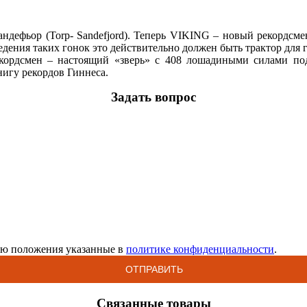
ндефьор (Torp- Sandefjord). Теперь VIKING – новый рекордсмен
ения таких гонок это действительно должен быть трактор для г
-рекордсмен – настоящий «зверь» с 408 лошадиными силами 
игу рекордов Гиннеса.
Задать вопрос
аю положения указанные в
политике конфиденциальности
.
Связанные товары