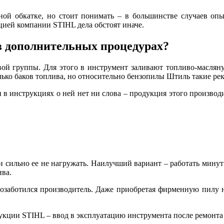
ной обкатке, но стоит понимать – в большинстве случаев оп
ией компании STIHL дела обстоят иначе.
 дополнительных процедурах?
ой группы. Для этого в инструмент заливают топливо-масляну
олько баков топлива, но относительно бензопилы Штиль такие р
 в инструкциях о ней нет ни слова – продукция этого производи
и сильно ее не нагружать. Наилучший вариант – работать минут 
ива.
озаботился производитель. Даже приобретая фирменную пилу н
укции STIHL – ввод в эксплуатацию инструмента после ремонта