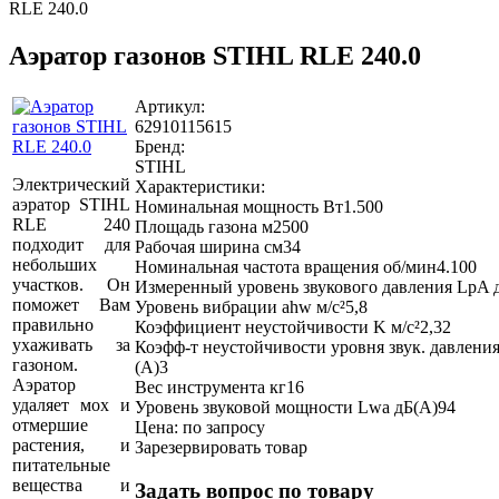
RLE 240.0
Аэратор газонов STIHL RLE 240.0
Артикул:
62910115615
Бренд:
STIHL
Электрический
Характеристики:
аэратор STIHL
Номинальная мощность Вт1.500
RLE 240
Площадь газона м2500
подходит для
Рабочая ширина см34
небольших
Номинальная частота вращения об/мин4.100
участков. Он
Измеренный уровень звукового давления LpA 
поможет Вам
Уровень вибрации ahw м/с²5,8
правильно
Коэффициент неустойчивости K м/с²2,32
ухаживать за
Коэфф-т неустойчивости уровня звук. давлени
газоном.
(A)3
Аэратор
Вес инструмента кг16
удаляет мох и
Уровень звуковой мощности Lwa дБ(A)94
отмершие
Цена: по запросу
растения, и
Зарезервировать товар
питательные
вещества и
Задать вопрос по товару