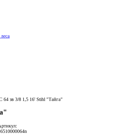
 леса
64 зв 3/8 1,5 16' Stihl "Тайга"
га"
Артикул:
36510000064n