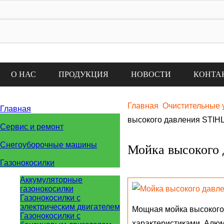
Графи
Пн-пт - с 
Суббота - с
Официальный дилер бензоинструмента и
Вс - с 10
садовой техники STIHL
О НАС
ПРОДУКЦИЯ
НОВОСТИ
КОНТА
Главная
Очистительные 
Главная
высокого давления STIH
Сервис и ремонт
Снегоуборочные машины
Мойка высокого 
Газонокосилки
Аккумуляторные
газонокосилки
Газонокосилки с
электрическим двигателем
Мощная мойка высокого
Газонокосилки с
характеристиками. Алюм