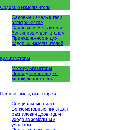
Садовые измельчители
Садовые измельчители
электрические
Садовые измельчители с
бензиновым двигателем
Принадлежности для
садовых измельчителей
Культиваторы
Мотокультиваторы
Принадлежности для
мотокультиваторов
Цепные пилы, высоторезы
Специальные пилы
Бензомоторные пилы для
распиловки дров и для
ухода за земельным
участком
Пилы для сельского