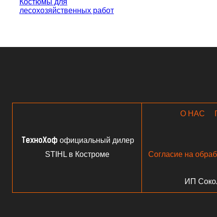
Костюмы для
лесохозяйственных работ
О НАС
официальный дилер
ТехноХоф
STIHL в Костроме
Согласие на обра
ИП Соко