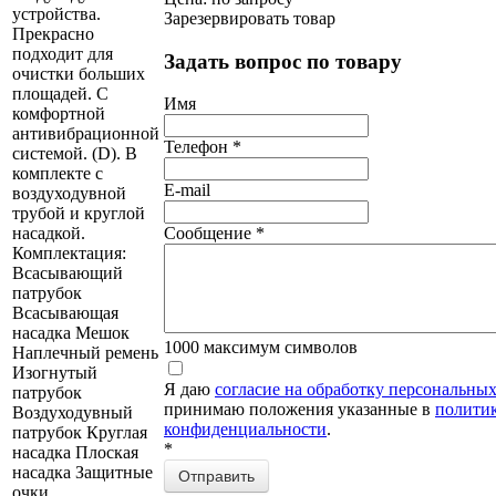
устройства.
Зарезервировать товар
Прекрасно
подходит для
Задать вопрос по товару
очистки больших
площадей. C
Имя
комфортной
антивибрационной
Телефон
*
системой. (D). В
комплекте с
E-mail
воздуходувной
трубой и круглой
насадкой.
Сообщение
*
Комплектация:
Всасывающий
патрубок
Всасывающая
насадка Мешок
1000
максимум символов
Наплечный ремень
Изогнутый
Я даю
согласие на обработку персональны
патрубок
принимаю положения указанные в
полити
Воздуходувный
конфиденциальности
.
патрубок Круглая
*
насадка Плоская
насадка Защитные
Отправить
очки