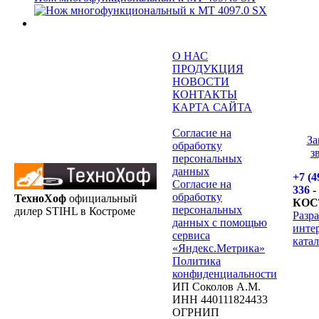
О НАС
ПРОДУКЦИЯ
НОВОСТИ
КОНТАКТЫ
КАРТА САЙТА
Согласие на
За
обработку
з
персональных
данных
+7 (4
Согласие на
336
-
обработку
ТехноХоф
официальный
КОС
персональных
дилер STIHL в Костроме
Разр
данных с помощью
инте
сервиса
катал
«Яндекс.Метрика»
Политика
конфиденциальности
ИП Соколов А.М.
ИНН 440111824433
ОГРНИП