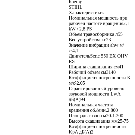
Бренд:
STIHL
Характеристики:
Номинальная мощность при
рабочей частоте вращения2,1
kW / 2,8 PS
Объем травосборника л55
Вес устройства кг23
Значение вибрации ahw м/
с²4,1
ДвигательSerie 550 EX OHV
RS
Ширина скашивания см41
Рабочий объем см3140
Коэффициент погрешности K
м/с²2,05
Гарантированный уровень
звуковой мощности LwA
дБ(A)94
Номинальная частота
вращения об./мин.2.800
Площадь газона м20-1.200
Высота скашивания мм25-75
Коэффициент погрешности
KpA дБ(A)2