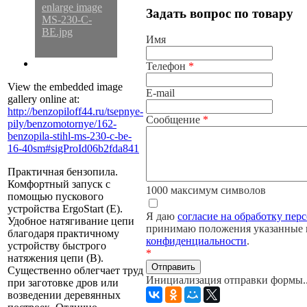
Задать вопрос по товару
Имя
Телефон
*
View the embedded image
E-mail
gallery online at:
http://benzopiloff44.ru/tsepnye-
Сообщение
*
pily/benzomotornye/162-
benzopila-stihl-ms-230-c-be-
16-40sm#sigProId06b2fda841
Практичная бензопила.
Комфортный запуск с
1000
максимум символов
помощью пускового
устройства ErgoStart (E).
Я даю
согласие на обработку пе
Удобное натягивание цепи
принимаю положения указанные
благодаря практичному
конфиденциальности
.
устройству быстрого
*
натяжения цепи (B).
Отправить
Существенно облегчает труд
Инициализация отправки формы..
при заготовке дров или
возведении деревянных