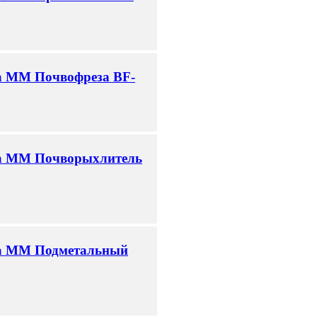
а ММ Почвофреза BF-
ра ММ Почворыхлитель
ра ММ Подметальный